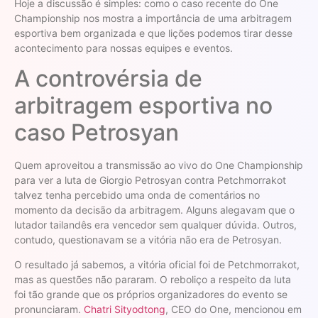
Hoje a discussão é simples: como o caso recente do One
Championship nos mostra a importância de uma arbitragem
esportiva bem organizada e que lições podemos tirar desse
acontecimento para nossas equipes e eventos.
A controvérsia de
arbitragem esportiva no
caso Petrosyan
Quem aproveitou a transmissão ao vivo do One Championship
para ver a luta de Giorgio Petrosyan contra Petchmorrakot
talvez tenha percebido uma onda de comentários no
momento da decisão da arbitragem. Alguns alegavam que o
lutador tailandês era vencedor sem qualquer dúvida. Outros,
contudo, questionavam se a vitória não era de Petrosyan.
O resultado já sabemos, a vitória oficial foi de Petchmorrakot,
mas as questões não pararam. O reboliço a respeito da luta
foi tão grande que os próprios organizadores do evento se
pronunciaram.
Chatri Sityodtong
, CEO do One, mencionou em