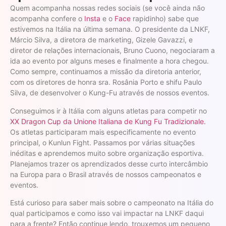
Quem acompanha nossas redes sociais (se você ainda não
acompanha confere o
Insta
e o
Face
rapidinho) sabe que
estivemos na Itália na última semana. O presidente da LNKF,
Márcio Silva, a diretora de marketing, Gizele Gavazzi, e
diretor de relações internacionais, Bruno Cuono, negociaram a
ida ao evento por alguns meses e finalmente a hora chegou.
Como sempre, continuamos a missão da diretoria anterior,
com os diretores de honra sra. Rosânia Porto e shifu Paulo
Silva, de desenvolver o Kung-Fu através de nossos eventos.
Conseguimos ir à Itália com alguns atletas para competir no
XX Dragon Cup da Unione Italiana de Kung Fu Tradizionale.
Os atletas participaram mais especificamente no evento
principal, o Kunlun Fight. Passamos por várias situações
inéditas e aprendemos muito sobre organização esportiva.
Planejamos trazer os aprendizados desse curto intercâmbio
na Europa para o Brasil através de nossos campeonatos e
eventos.
Está curioso para saber mais sobre o campeonato na Itália do
qual participamos e como isso vai impactar na LNKF daqui
para a frente? Então continue lendo, trouxemos um pequeno