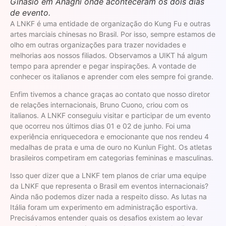
Ginásio em Anagni onde aconteceram os dois dias
de evento.
A LNKF é uma entidade de organização do Kung Fu e outras
artes marciais chinesas no Brasil. Por isso, sempre estamos de
olho em outras organizações para trazer novidades e
melhorias aos nossos filiados. Observamos a UIKT há algum
tempo para aprender e pegar inspirações. A vontade de
conhecer os italianos e aprender com eles sempre foi grande.
Enfim tivemos a chance graças ao contato que nosso diretor
de relações internacionais, Bruno Cuono, criou com os
italianos. A LNKF conseguiu visitar e participar de um evento
que ocorreu nos últimos dias 01 e 02 de junho. Foi uma
experiência enriquecedora e emocionante que nos rendeu 4
medalhas de prata e uma de ouro no Kunlun Fight. Os atletas
brasileiros competiram em categorias femininas e masculinas.
Isso quer dizer que a LNKF tem planos de criar uma equipe
da LNKF que representa o Brasil em eventos internacionais?
Ainda não podemos dizer nada a respeito disso. As lutas na
Itália foram um experimento em administração esportiva.
Precisávamos entender quais os desafios existem ao levar