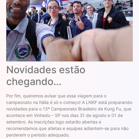
Novidades estão
chegando…
Por fim, queremos avisar que essa viagem para o
campeonato na Itália é só o começo! A LNKF está preparando
novidades para o 13º Campeonato Brasileiro de Kung Fu, que
acontece em Vinhedo – SP nos dias 31 de agosto e 01 de
setembro. As inscrições logo estarão abertas e
recomendamos que atletas e equipes adiantem-se para não
perderem o período adequado.